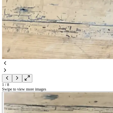
1
/
8